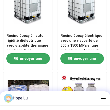
Résine époxy électrique
Résine époxy extérieure
Résine époxy à haute
Résine époxy électrique
rigidité diélectrique
avec une viscosité de
Résine époxy ignifuge
avec stabilité thermique
500 à 1500 MPa·s, une
de classe H et
réduction du temps de
résistance supérieure
gel de 40% et une
envoyer une
envoyer une
Injection de résine époxy
aux fissures pour
ignifugation de V0 pour
l'isolation électrique
les liaisons électriques
demande
demande
Résine époxyde de moulage
Adjuvant de salaison de résine époxyde
Hope.Lu
Résine époxy de transformateur