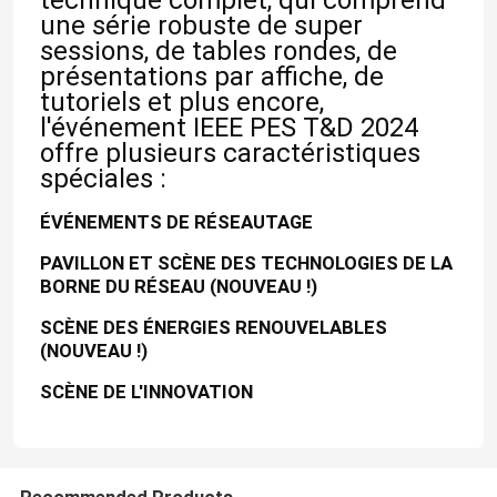
technique complet, qui comprend
une série robuste de super
sessions, de tables rondes, de
présentations par affiche, de
tutoriels et plus encore,
l'événement IEEE PES T&D 2024
offre plusieurs caractéristiques
spéciales :
ÉVÉNEMENTS DE RÉSEAUTAGE
PAVILLON ET SCÈNE DES TECHNOLOGIES DE LA
BORNE DU RÉSEAU (NOUVEAU !)
SCÈNE DES ÉNERGIES RENOUVELABLES
À la maison
(NOUVEAU !)
SCÈNE DE L'INNOVATION
Produits
Vidéos
Recommended Products