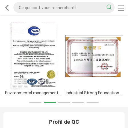
management system certificate
Environmental management system certificate
Industrial Strong Foundation Project
Profil de QC