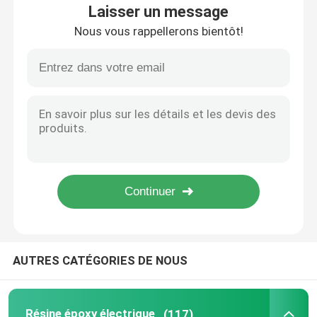
Laisser un message
Résine époxyde de transformateur de processus d'APG pour les isolateurs à haute pression électriques
Nous vous rappellerons bientôt!
Transformateur CT et CE ignifuge de résine époxyde d'isolateurs électriques de pinte 36KV
Résine époxy électrique
Résine époxyde à haute tension d'isolateur pour les transformateurs 10KV aux transformateurs 1100KV
Agent de salaison jaune-clair de résine époxyde pour les transformateurs secs
Résine époxy extérieure
Filling of Silica powder with Epoxy resin and Hardener with Accelerator
Colorant fini à la machine de résine époxyde d'isolateur d'APG pour le processus d'APG
Résine époxy ignifuge
Résine époxyde d'agent de salaison de résine époxyde de processus de bâti et durcisseur pour les isolateurs électriques
CE électrique de résine époxyde d'agent de salaison de résine époxyde liquide
Injection de résine époxy
Époxy et durcisseur liquides clairs de résine époxyde pour l'isolation électrique sèche de transformateur
Résine époxy liquide à température ambiante CE époxy et durcisseur
Résine époxyde de moulage
AUTRES CATÉGORIES DE NOUS
Adjuvant de salaison de résine époxyde
Résine époxy de transformateur
Résine époxy électrique
(117)