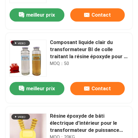
meilleur prix
Contact
Composant liquide clair du
transformateur BI de colle
traitant la résine époxyde pour le
processus d'APG
MOQ：50
meilleur prix
Contact
Résine époxyde de bâti
électrique d'intérieur pour le
transformateur de puissance
électrique de type sec
MOQ：20KG