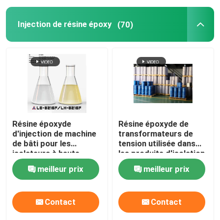
Injection de résine époxy
(70)
Résine époxyde
Résine époxyde de
d'injection de machine
transformateurs de
de bâti pour les
tension utilisée dans
isolateurs à haute
les produits d'isolation
tension
de puissance à haute
meilleur prix
meilleur prix
tension
Contact
Contact