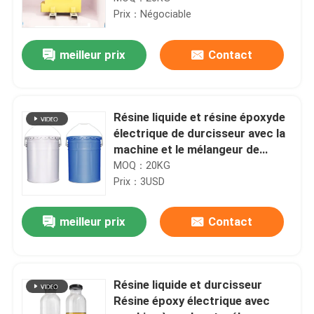
Prix：Négociable
meilleur prix
Contact
Résine liquide et résine époxyde
électrique de durcisseur avec la
machine et le mélangeur de
COULÉE
MOQ：20KG
Prix：3USD
À la maison
meilleur prix
Contact
Produits
Résine liquide et durcisseur
Résine époxy électrique avec
Vidéos