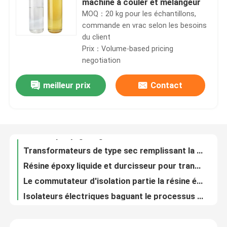
machine à couler et mélangeur
MOQ：20 kg pour les échantillons,
commande en vrac selon les besoins
Le spectacle VR
du client
Prix：Volume-based pricing
negotiation
À propos de nous
meilleur prix
Contact
Résine époxy ignifuge industrielle
Visite de l'usine
Transformateurs de type sec remplissant la poudre de silice Mircro Powder
Résine époxy liquide et durcisseur pour transformateurs de tension actuels 10kv -34kv
Contrôle de la qualité
Le commutateur d'isolation partie la résine époxy et le durcisseur
Isolateurs électriques baguant le processus APG de résine époxyde à haute viscosité
Nous contacter
Jaune-clair électrique d'intérieur de résine époxyde d'isolateur électrique de CT et de pinte
9216F type résine époxyde électrique de résistance UV extérieure de résistance aux chocs de la chaleur
Blog
Agent de démoulage de processus de bâti pour le moule d'APG avec les transformateurs secs
Agent de durcissement de résine époxyde de processus d'APG pour les isolateurs électriques
Demandez un devis
Transformateurs CT PT Moule de coulée Agent de démoulage CE