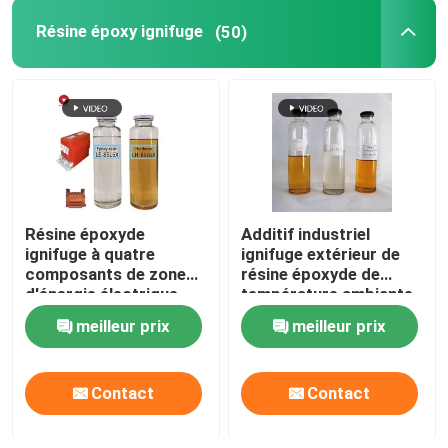
Résine époxy ignifuge
(50)
Résine époxyde
Additif industriel
ignifuge à quatre
ignifuge extérieur de
composants de zone
résine époxyde de
d'énergie électrique
température ambiante
pour CT/PT
meilleur prix
meilleur prix
Contact
Contact