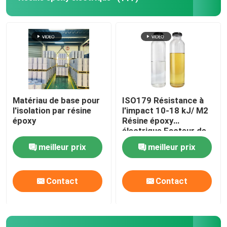
Époxy à température ambiante
Durcissement de la résine époxy
Poudre de silice
Matériau de base pour
ISO179 Résistance à
l'isolation par résine
l'impact 10-18 kJ/ M2
Lubrifiant de moule
époxy
Résine époxy
électrique Facteur de
perte 0,02
meilleur prix
meilleur prix
Pâte pigmentaire époxy
Contact
Contact
résine époxy isolante électrique
Matière première de transformateur