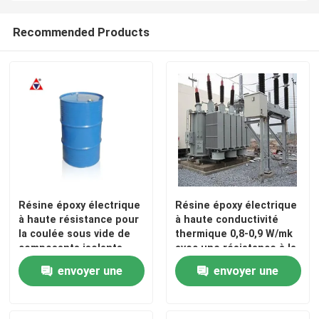
Recommended Products
Résine époxy électrique
Résine époxy électrique
à haute résistance pour
à haute conductivité
la coulée sous vide de
thermique 0,8-0,9 W/mk
composants isolants
avec une résistance à la
haute tension
traction de 65-85 N/mm²
envoyer une
envoyer une
et une résistance à la
flexion de 100-140
demande
demande
N/mm²