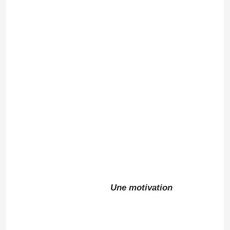
Le spectacle VR
À propos de nous
Visite de l'usine
Contrôle de la qualité
Nous contacter
Une motivation
Blog
Demandez un devis