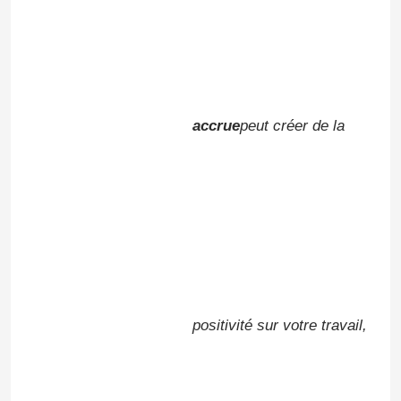
Résine époxy électrique
Résine époxy extérieure
accrue
peut créer de la
Résine époxy ignifuge
Injection de résine époxy
Résine époxyde de moulage
positivité sur votre travail,
Adjuvant de salaison de résine époxyde
Résine époxy de transformateur