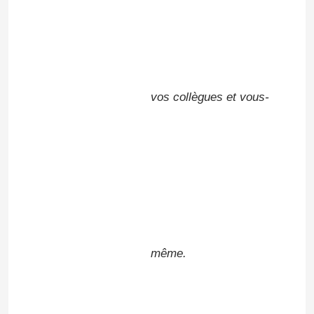
Époxy à température ambiante
Durcissement de la résine époxy
vos collègues et vous-
Poudre de silice
Lubrifiant de moule
Pâte pigmentaire époxy
même.
résine époxy isolante électrique
Matière première de transformateur