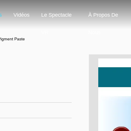
s
Vidéos
Le Spectacle
À Propos De
VR
Nous
igment Paste