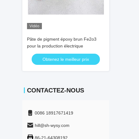
Vidéo
Pâte de pigment époxy brun Fe2o3
pour la production électrique
Obtenez le meilleur prix
CONTACTEZ-NOUS
0086 18917671419
hill@sh-wysy.com
86-21-64308192