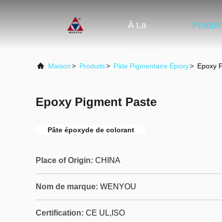
À La
Produit
Maison
Maison
>
Produits
>
Pâte Pigmentaire Époxy
>
Epoxy P
Epoxy Pigment Paste
Pâte époxyde de colorant
Place of Origin:
CHINA
Nom de marque:
WENYOU
Certification:
CE UL,ISO