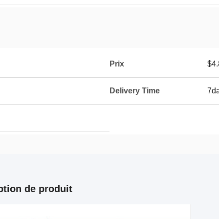
Prix
$4.
Delivery Time
7d
ption de produit