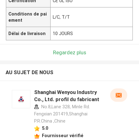
Certification
CE UL ISO
Conditions de pai
L/C, T/T
ement
Délai de livraison
10 JOURS
Regardez plus
AU SUJET DE NOUS
Shanghai Wenyou Industry
Co., Ltd. profil du fabricant
No.8,Lane 328, Minle Rd.
Fengxian 201419,Shanghai
P.R.China ,Chine
5.0
Fournisseur vérifié