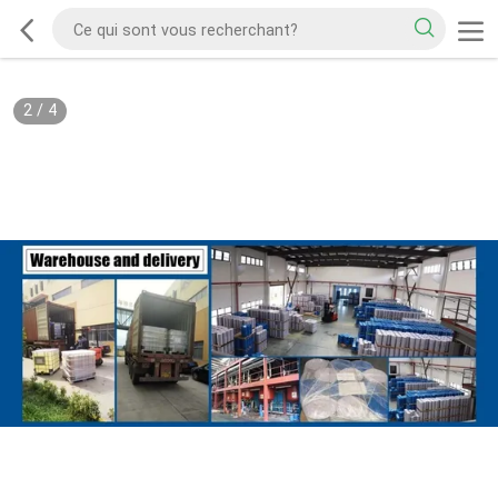
2
/
4