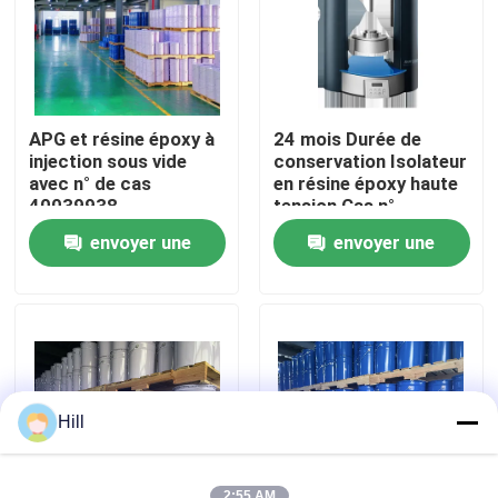
Le spectacle VR
À propos de nous
APG et résine époxy à
24 mois Durée de
injection sous vide
conservation Isolateur
avec n° de cas
en résine époxy haute
Visite de l'usine
40039938
tension Cas n°
40039938
envoyer une
envoyer une
Contrôle de la qualité
demande
demande
Nous contacter
Blog
Hill
Demandez un devis
2:55 AM