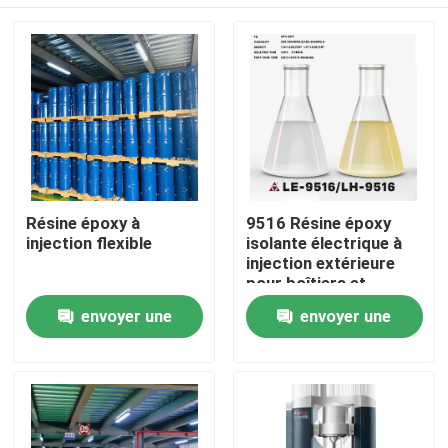
Résine époxy à
9516 Résine époxy
injection flexible
isolante électrique à
injection extérieure
pour boîtiers et
isolants électriques
À la maison
envoyer une
envoyer une
demande
demande
Produits
Vidéos