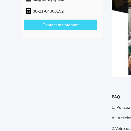
86-21-64308192
Contact maintenant
FAQ
1. Pensez-
A:La techn
2.Votre us