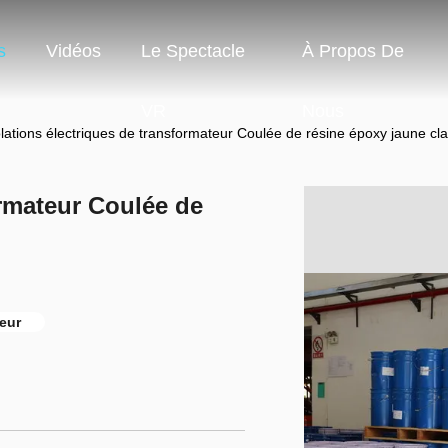
s
Vidéos
Le Spectacle
À Propos De
VR
Nous
olations électriques de transformateur Coulée de résine époxy jaune cla
ormateur Coulée de
eur