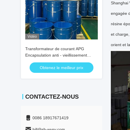
Shanghai W
engagée da
résine épo
et charge,
Vidéo
orient et l
Transformateur de courant APG
Encapsulation anti - vieillissement
haute diélectrique époxy
Obtenez le meilleur prix
CONTACTEZ-NOUS
0086 18917671419
hill@sh-wysy.com