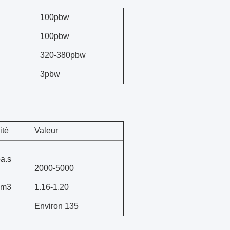
100pbw
100pbw
320-380pbw
3pbw
ité
Valeur
a.s
2000-5000
cm3
1.16-1.20
Environ 135