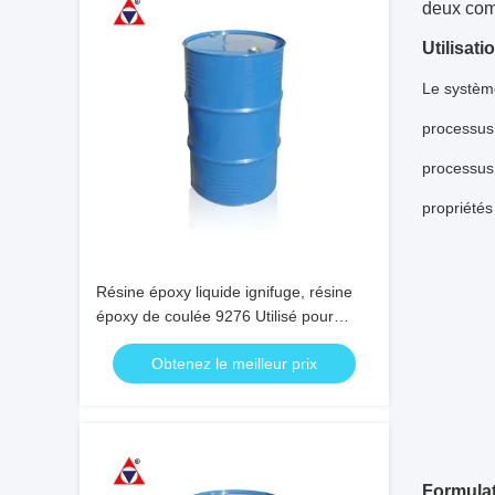
deux comp
Utilisat
Le système
processus 
processus 
propriété
Résine époxy liquide ignifuge, résine
époxy de coulée 9276 Utilisé pour
transformateur de tension moyenne et
Obtenez le meilleur prix
haute
Formulat