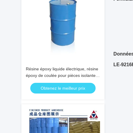
Données
LE-9216F
Résine époxy liquide électrique, résine
époxy de coulée pour pièces isolantes
de moyenne et haute tension
Obtenez le meilleur prix