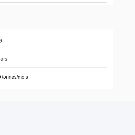
6
ours
 tonnes/mois