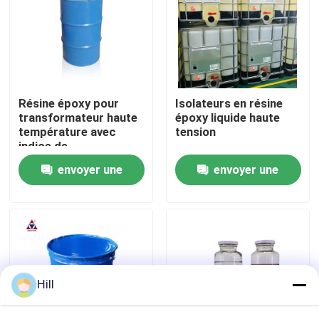
Le spectacle VR
À propos de nous
Résine époxy pour
Isolateurs en résine
transformateur haute
époxy liquide haute
Visite de l'usine
température avec
tension
indice de
inflammabilité V1 et
envoyer une
envoyer une
endurance thermique
Contrôle de la qualité
de classe H, avec
demande
demande
charges prémélangées
pour moulage APG
Nous contacter
Blog
Hill
Demandez un devis