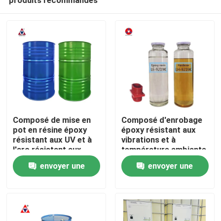
Composé de mise en
Composé d'enrobage
pot en résine époxy
époxy résistant aux
résistant aux UV et à
vibrations et à
l'arc résistant aux
température ambiante
À la maison
vibrations pour
pour l'encapsulation
envoyer une
envoyer une
l'encapsulation de
de transformateur
transformateurs
CT/VT résistant aux
demande
demande
Produits
stables en choc
fissures
thermique
Vidéos