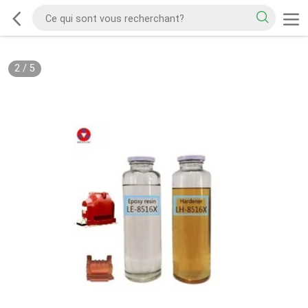
2
/
5