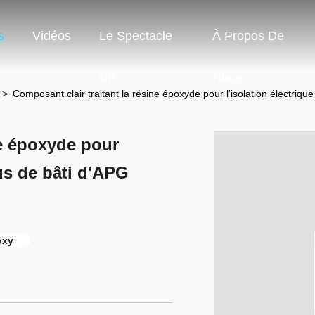
s
Vidéos
Le Spectacle
À Propos De
VR
Nous
y
>
Composant clair traitant la résine époxyde pour l'isolation électriq
ne époxyde pour
sus de bâti d'APG
oxy