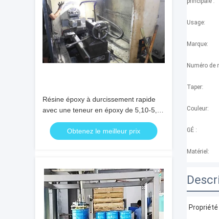
principale :
Usage:
Marque:
Numéro de 
Taper:
Résine époxy à durcissement rapide
Couleur:
avec une teneur en époxy de 5,10-5,40
et une pression de vapeur ≤0,01 pour
GÉ :
Obtenez le meilleur prix
des applications à haute résistance à la
chaleur
Matériel:
Descr
Propriété