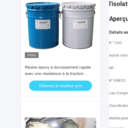
l'isola
Aperç
Détails e
N ° CAS.:
Vidéo
Autres nom
Résine époxy à durcissement rapide
MF :
avec une résistance à la traction
élevée et une résistance aux chocs
N° EINECS :
Obtenez le meilleur prix
thermiques pour l'isolation électrique
Lieu d'origin
Classificati
Matière pre