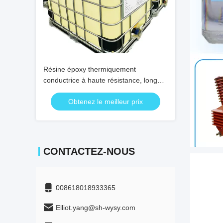
Résine époxy thermiquement
conductrice à haute résistance, longue
durée de vie et performances
Obtenez le meilleur prix
d'isolation élevées pour CT PT
CONTACTEZ-NOUS
008618018933365
Elliot.yang@sh-wysy.com