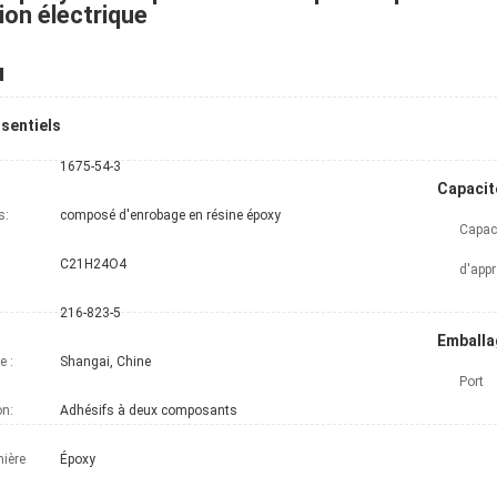
tion électrique
u
ssentiels
1675-54-3
Capacit
s:
composé d'enrobage en résine époxy
Capac
C21H24O4
216-823-5
Emballag
e :
Shangai, Chine
Port
on:
Adhésifs à deux composants
mière
Époxy