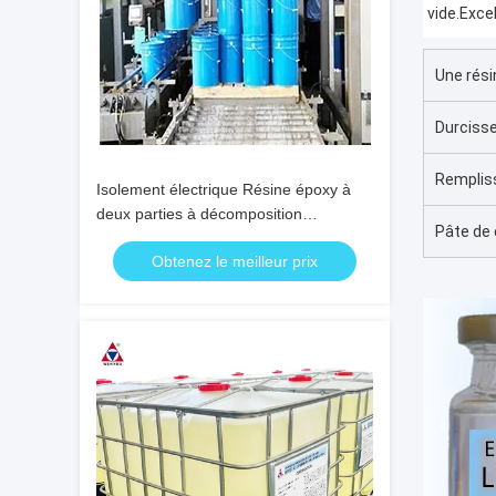
vide.Exce
Une rési
Durciss
Remplis
Isolement électrique Résine époxy à
deux parties à décomposition
Pâte de 
thermique > 320°C et durée de vie de
Obtenez le meilleur prix
30 minutes pour les transformateurs
haute tension