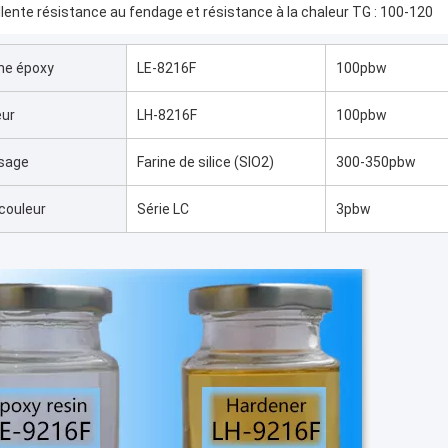
llente résistance au fendage et résistance à la chaleur TG : 100-120
ne époxy
LE-8216F
100pbw
eur
LH-8216F
100pbw
sage
Farine de silice (SIO2)
300-350pbw
couleur
Série LC
3pbw