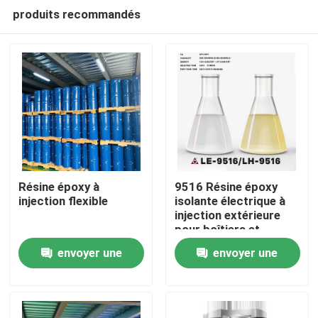
produits recommandés
Résine époxy à
9516 Résine époxy
injection flexible
isolante électrique à
injection extérieure
À la maison
pour boîtiers et
isolants électriques
envoyer une
envoyer une
Produits
demande
demande
Vidéos