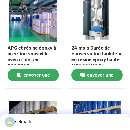
Le spectacle VR
À propos de nous
APG et résine époxy à
24 mois Durée de
Visite de l'usine
injection sous vide
conservation Isolateur
avec n° de cas
en résine époxy haute
40039938
tension Cas n°
40039938
Contrôle de la qualité
envoyer une
envoyer une
demande
demande
Nous contacter
Blog
selina lu
Demandez un devis