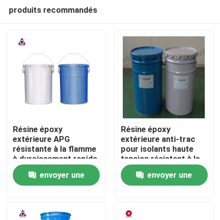
produits recommandés
Résine époxy
Résine époxy
extérieure APG
extérieure anti-trac
résistante à la flamme
pour isolants haute
À la maison
à durcissement rapide
tension résistant à la
pour la coulée flexible
scission et aux chocs
envoyer une
envoyer une
dans les isolants haute
thermiques
Produits
tension
demande
demande
Vidéos