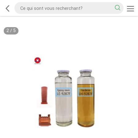
2
/
5