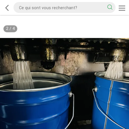
2
/
4