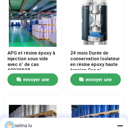
Le spectacle VR
À propos de nous
Visite de l'usine
APG et résine époxy à
24 mois Durée de
injection sous vide
conservation Isolateur
avec n° de cas
en résine époxy haute
40039938
tension Cas n°
Contrôle de la qualité
40039938
envoyer une
envoyer une
Nous contacter
demande
demande
Blog
Demandez un devis
selina lu