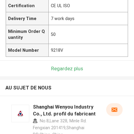
Certification
CE UL ISO
Delivery Time
7 work days
Minimum Order Q
50
uantity
Model Number
9218V
Regardez plus
AU SUJET DE NOUS
Shanghai Wenyou Industry
Co., Ltd. profil du fabricant
No.8,Lane 328, Minle Rd.
Fengxian 201419,Shanghai