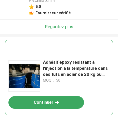
P.R.China ,Chine
5.0
Fournisseur vérifié
Regardez plus
Adhésif époxy résistant à
l'injection à la température dans
des fûts en acier de 20 kg ou
200 kg
MOQ： 50
Continuer