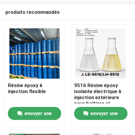
produits recommandés
Résine époxy à
9516 Résine époxy
injection flexible
isolante électrique à
À la maison
injection extérieure
pour boîtiers et
isolants électriques
envoyer une
envoyer une
Produits
demande
demande
Vidéos