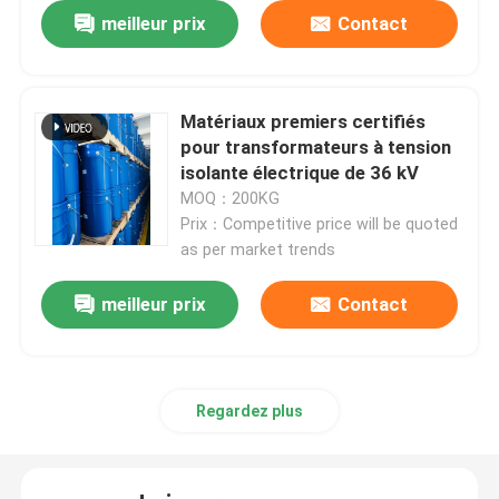
meilleur prix
Contact
Résine époxy électrique
Matériaux premiers certifiés
Résine époxy extérieure
pour transformateurs à tension
isolante électrique de 36 kV
Résine époxy ignifuge
MOQ：200KG
Prix：Competitive price will be quoted
as per market trends
Injection de résine époxy
meilleur prix
Contact
Résine époxyde de moulage
Adjuvant de salaison de résine époxyde
Regardez plus
Résine époxy de transformateur