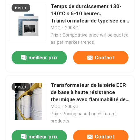
Temps de durcissement 130-
140°C × 6-10 heures.
Transformateur de type sec en
résine moulée pour systèmes
MOQ：200KG
haute tension
Prix：Competitive price will be quoted
as per market trends
meilleur prix
Contact
Transformateur de la série EER
de base à haute résistance
thermique avec flammabilité de
classe V-0
MOQ：200KG
Prix：Pricing based on different
products
meilleur prix
Contact