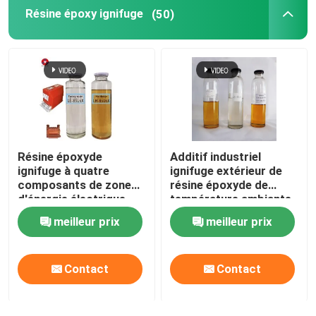
Résine époxy ignifuge
(50)
Résine époxyde
Additif industriel
ignifuge à quatre
ignifuge extérieur de
composants de zone
résine époxyde de
d'énergie électrique
température ambiante
pour CT/PT
meilleur prix
meilleur prix
Contact
Contact