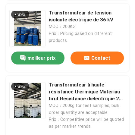
Transformateur de tension
Le spectacle VR
isolante électrique de 36 kV
MOQ：200KG
Prix：Pricing based on different
À propos de nous
products
Visite de l'usine
meilleur prix
Contact
Contrôle de la qualité
Transformateur à haute
résistance thermique Matériau
Nous contacter
brut Résistance diélectrique 20-
30 kV / mm Rétrécissement de
MOQ：200kg for test samples, bulk
durcissement faible
Blog
order quantity are acceptable
Prix：Competitive price will be quoted
as per market trends
Demandez un devis