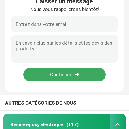
Laisser un message
Nous vous rappellerons bientôt!
Époxy à température ambiante
Durcissement de la résine époxy
Poudre de silice
Lubrifiant de moule
Pâte pigmentaire époxy
AUTRES CATÉGORIES DE NOUS
résine époxy isolante électrique
Matière première de transformateur
Résine époxy électrique
(117)