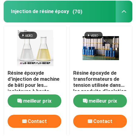
Injection de résine époxy
(70)
Résine époxyde
Résine époxyde de
d'injection de machine
transformateurs de
de bâti pour les
tension utilisée dans
isolateurs à haute
les produits d'isolation
tension
de puissance à haute
meilleur prix
meilleur prix
tension
Contact
Contact