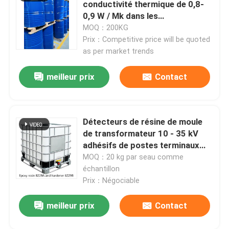
conductivité thermique de 0,8-
0,9 W / Mk dans les
transformateurs EE Core Series
MOQ：200KG
Prix：Competitive price will be quoted
as per market trends
meilleur prix
Contact
Détecteurs de résine de moule
de transformateur 10 - 35 kV
adhésifs de postes terminaux
scellés
MOQ：20 kg par seau comme
À la maison
échantillon
Prix：Négociable
Produits
meilleur prix
Contact
Vidéos