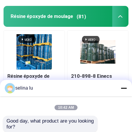
Résine époxyde de moulage
(81)
Résine époxyde de
210-898-8 Einecs
polyuréthane à deux
résine époxy sans
composants pour la
coulée parfaite pour
selina lu
résistance UV sèche de
les applications
transformateur
électriques
meilleur prix
meilleur prix
10:42 AM
Good day, what product are you looking 
Contact
Contact
for?