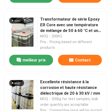
Transformateur de série Epoxy
ER Core avec une température
de mélange de 50 à 60 °C et une
viscosité de 200 à 500
MOQ：200KG
Prix：Pricing based on different
products
meilleur prix
Contact
Excellente résistance à la
corrosion et haute résistance
diélectrique de 20 à 30 kV / mm
MOQ：200kg for test samples, bulk
order quantity are acceptable
Prix：Competitive price will be quoted