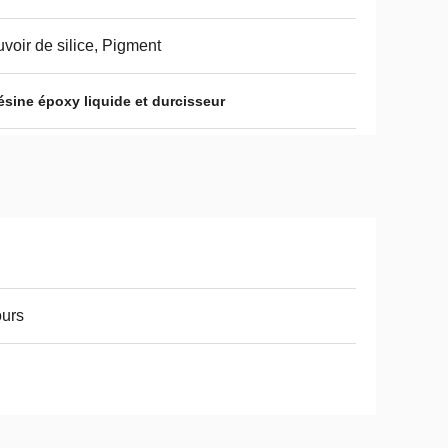
voir de silice, Pigment
ésine époxy liquide et durcisseur
ours