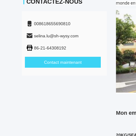
CONTACTEZ-NOUS
monde ent
008618655690810
selina.lu@sh-wysy.com
86-21-64308192
Contact maintenant
Mon emb
20KG/SE