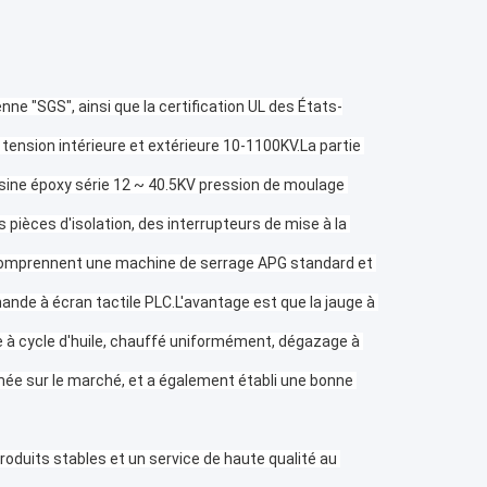
ne "SGS", ainsi que la certification UL des États-
tension intérieure et extérieure 10-1100KV.La partie 
sine époxy série 12 ~ 40.5KV pression de moulage 
ièces d'isolation, des interrupteurs de mise à la 
comprennent une machine de serrage APG standard et 
nde à écran tactile PLC.L'avantage est que la jauge à 
ge à cycle d'huile, chauffé uniformément, dégazage à 
mée sur le marché, et a également établi une bonne 
oduits stables et un service de haute qualité au 