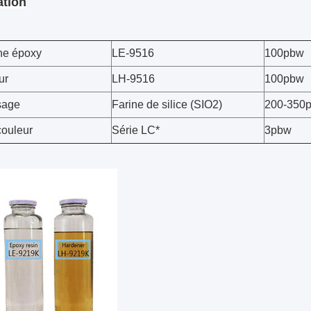
ation
ne époxy
LE-9516
100pbw
ur
LH-9516
100pbw
sage
Farine de silice (SIO2)
200-350
couleur
Série LC*
3pbw