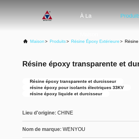
À La
Produit
Maison
Maison
>
Produits
>
Résine Époxy Extérieure
>
Résine
Résine époxy transparente et du
Résine époxy transparente et durcisseur
résine époxy pour isolants électriques 33KV
résine époxy liquide et durcisseur
Lieu d'origine:
CHINE
Nom de marque:
WENYOU