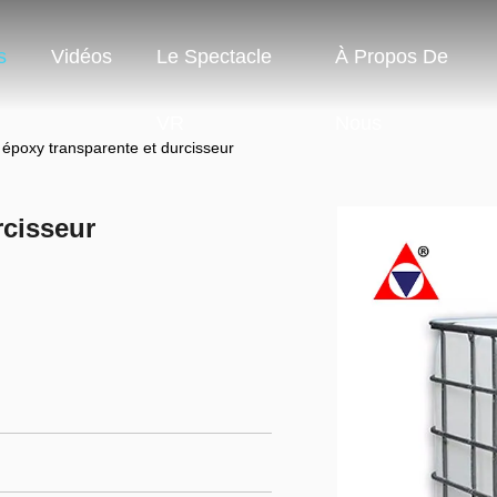
s
Vidéos
Le Spectacle
À Propos De
VR
Nous
 époxy transparente et durcisseur
rcisseur