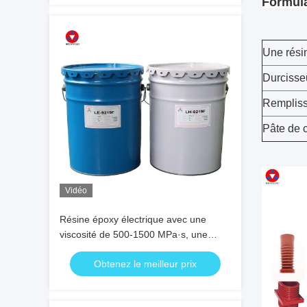
Formul
Une rési
Durcisse
Remplis
Pâte de 
Vidéo
Résine époxy électrique avec une
viscosité de 500-1500 MPa·s, une
haute rigidité diélectrique de 15-25
Obtenez le meilleur prix
KV/mm et une forte adhérence pour
l'isolation électrique