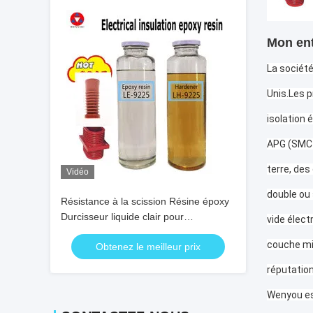
Mon ent
La société
Unis.Les p
isolation 
APG (SMC /
terre, de
Vidéo
double ou 
Résistance à la scission Résine époxy
Durcisseur liquide clair pour
vide élect
transformateur de type sec
couche min
Obtenez le meilleur prix
réputation
Wenyou est