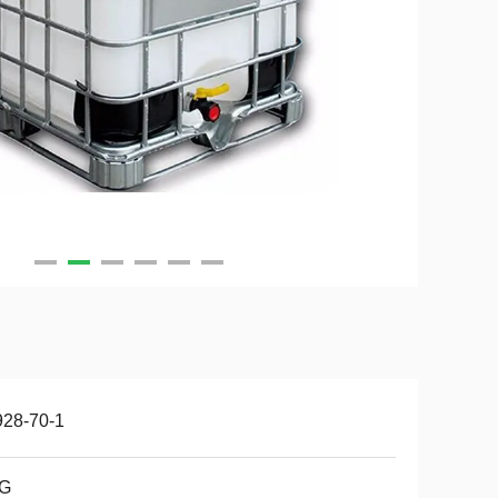
928-70-1
G