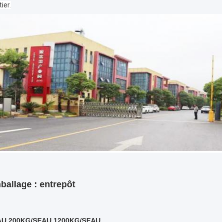
ier.
allage : entrepôt
AU 200KG/SEAU 1200KG/SEAU