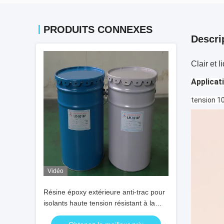
PRODUITS CONNEXES
Descri
Clair et 
Applicat
tension 10
Vidéo
Résine époxy extérieure anti-trac pour
isolants haute tension résistant à la
scission et aux chocs thermiques