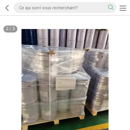
2
/
3