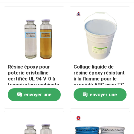
Résine époxy pour
Collage liquide de
poterie cristalline
résine époxy résistant
certifiée UL 94 V-0 à
à la flamme pour le
température ambiante
procédé APG avec TG
pour transformateurs
115-128 pour
À la maison
envoyer une
envoyer une
électriques
l'isolation électrique
demande
demande
Produits
Vidéos