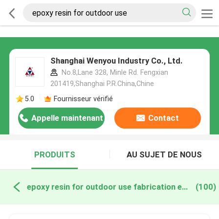
Shanghai Wenyou Industry Co., Ltd.
No.8,Lane 328, Minle Rd. Fengxian
201419,Shanghai P.R.China,Chine
5.0
Fournisseur vérifié
Appelle maintenant
Contact
PRODUITS
AU SUJET DE NOUS
epoxy resin for outdoor use fabrication en ligne
(100)