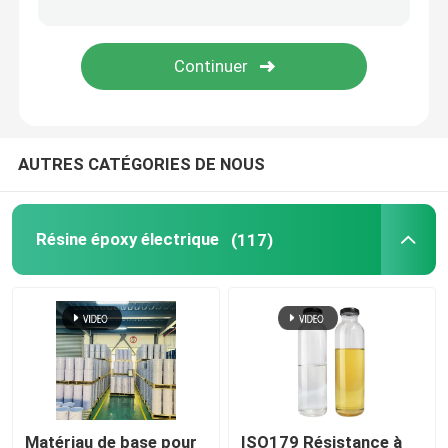
Époxy à température ambiante
Durcissement de la résine époxy
AUTRES CATÉGORIES DE NOUS
Poudre de silice
Lubrifiant de moule
Résine époxy électrique
(117)
Pâte pigmentaire époxy
résine époxy isolante électrique
Matière première de transformateur
Matériau de base pour
ISO179 Résistance à