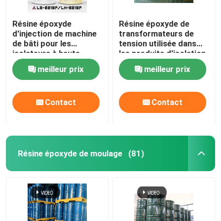
Résine époxyde
Résine époxyde de
d'injection de machine
transformateurs de
de bâti pour les
tension utilisée dans
isolateurs à haute
les produits d'isolation
tension
de puissance à haute
meilleur prix
meilleur prix
tension
Contact
Contact
Résine époxyde de moulage
(81)