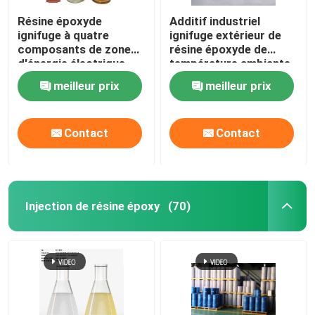
Résine époxyde
Additif industriel
ignifuge à quatre
ignifuge extérieur de
composants de zone
résine époxyde de
d'énergie électrique
température ambiante
pour CT/PT
meilleur prix
meilleur prix
Contact
Contact
Injection de résine époxy
(70)