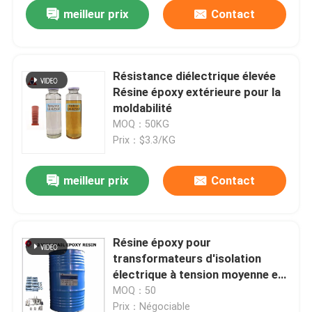
meilleur prix
Contact
Résistance diélectrique élevée
Résine époxy extérieure pour la
moldabilité
MOQ：50KG
Prix：$3.3/KG
meilleur prix
Contact
À la maison
Résine époxy pour
transformateurs d'isolation
Produits
électrique à tension moyenne et
élevée
MOQ：50
Vidéos
Prix：Négociable