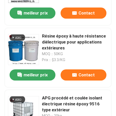
meilleur prix
Contact
Le spectacle VR
À propos de nous
Résine époxy à haute résistance
diélectrique pour applications
Visite de l'usine
extérieures
MOQ：50KG
Prix：$3.3/KG
Contrôle de la qualité
meilleur prix
Contact
Nous contacter
Blog
APG procédé et coulée isolant
électrique résine époxy 9516
type extérieur
Demandez un devis
MOQ：20kg