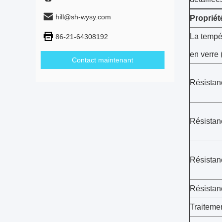
hill@sh-wysy.com
Propriét
La tempér
86-21-64308192
en verre
Contact maintenant
Résistanc
Résistanc
Résistan
Résistan
Traiteme