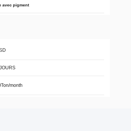
ue avec pigment
SD
 JOURS
0Ton/month