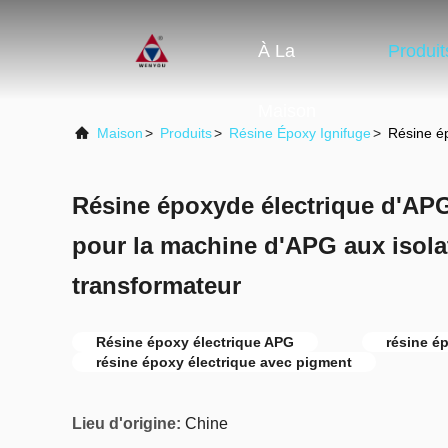
À La
Produit
Maison
Maison
>
Produits
>
Résine Époxy Ignifuge
>
Résine ép
Résine époxyde électrique d'APG
pour la machine d'APG aux isola
transformateur
Résine époxy électrique APG
résine é
résine époxy électrique avec pigment
Lieu d'origine:
Chine