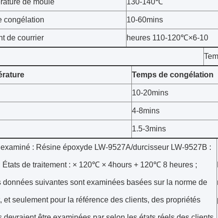
rature de moule
130-140℃
 congélation
10-60mins
t de courrier
heures 110-120℃×6-10
Tem
érature
Temps de congélation
10-20mins
4-8mins
1.5-3mins
examiné : Résine époxyde LW-9527A/durcisseur LW-9527B :
; États de traitement : × 120℃ × 4hours + 120℃ 8 heures ;
es données suivantes sont examinées basées sur la norme de
, et seulement pour la référence des clients, des propriétés
s devraient être examinées par selon les états réels des clients.