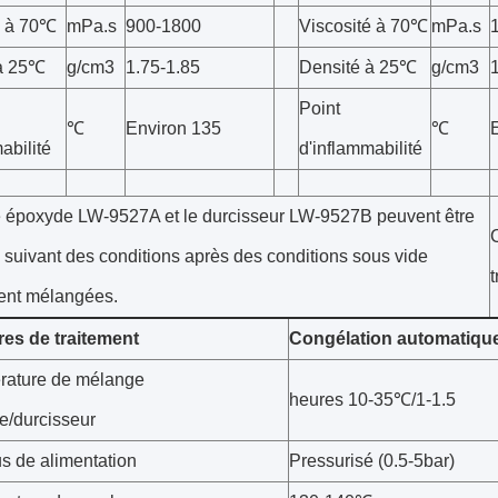
é à 70℃
mPa.s
900-1800
Viscosité à 70℃
mPa.s
 à 25℃
g/cm3
1.75-1.85
Densité à 25℃
g/cm3
Point
℃
Environ 135
℃
abilité
d'inflammabilité
e époxyde LW-9527A et le durcisseur LW-9527B peuvent être
n suivant des conditions après des conditions sous vide
t
ent mélangées.
es de traitement
Congélation automatique
rature de mélange
heures 10-35℃/1-1.5
e/durcisseur
s de alimentation
Pressurisé (0.5-5bar)