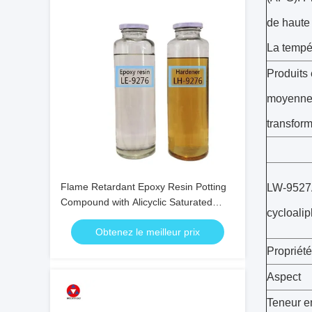
de haute 
La tempér
Produits 
moyennes 
transform
Flame Retardant Epoxy Resin Potting
LW-9527A
Compound with Alicyclic Saturated
cycloali
Structure Light Yellow Color and
Obtenez le meilleur prix
Excellent Environmental Performance
Propriét
Aspect
Teneur e