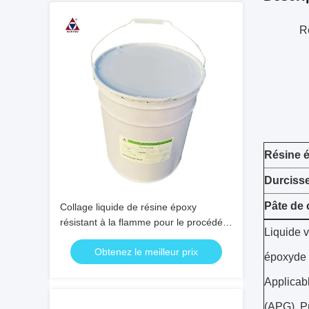
Ré
Résine 
Durciss
Pâte de 
Collage liquide de résine époxy
résistant à la flamme pour le procédé
Liquide v
APG avec TG 115-128 pour l'isolation
Obtenez le meilleur prix
électrique
époxyde 
Applicab
(APG). Pr