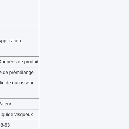
Application
Données de produit
e de prémélange
fié de durcisseur
Valeur
Liquide visqueux
58-63