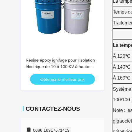
La tempé
Temps de
Traitemen
La temp
À 120℃
Résine époxy ignifuge pour l'isolation
électrique de 10 à 100 KV à haute
À 140℃
température thermique (70 à 125 °C)
À 160℃
Obtenez le meilleur prix
et pour le processus de coulée et de
fabrication d'APG
Système 
100/100 
CONTACTEZ-NOUS
Note : l
gigaoctet
0086 18917671419
détaillée