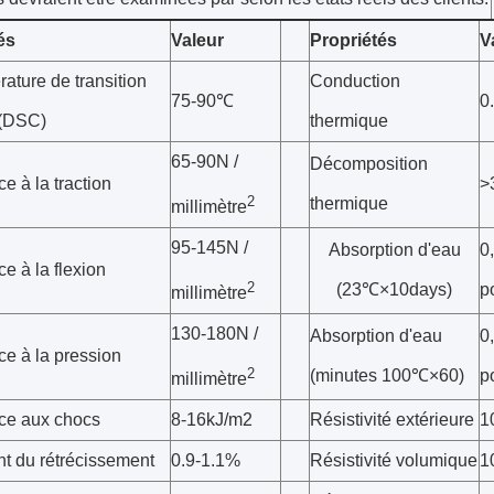
és
Valeur
Propriétés
V
ature de transition
Conduction
75-90℃
0
 (DSC)
thermique
65-90N /
Décomposition
e à la traction
>
2
thermique
millimètre
95-145N /
Absorption d'eau
0
e à la flexion
2
(23℃×10days)
p
millimètre
130-180N /
Absorption d'eau
0
ce à la pression
2
(minutes 100℃×60)
p
millimètre
ce aux chocs
8-16kJ/m2
Résistivité extérieure
1
nt du rétrécissement
0.9-1.1%
Résistivité volumique
1