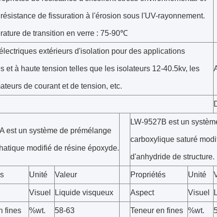
résistance de fissuration à l'érosion sous l'UV-rayonnement.
ature de transition en verre : 75-90℃
électriques extérieurs d'isolation pour des applications
et à haute tension telles que les isolateurs 12-40.5kv, les
ateurs de courant et de tension, etc.
LW-9527B est un systèm
 est un système de prémélange
carboxylique saturé modi
phatique modifié de résine époxyde.
d'anhydride de structure.
és
Unité
Valeur
Propriétés
Unité
Visuel
Liquide visqueux
Aspect
Visuel
n fines
%wt.
58-63
Teneur en fines
%wt.