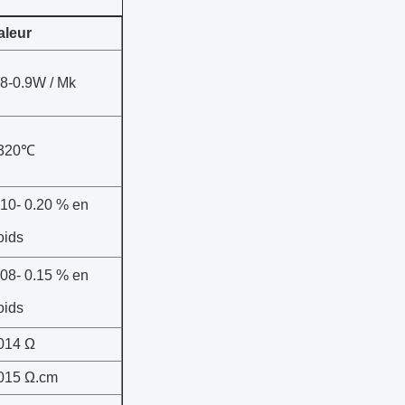
aleur
.8-0.9W / Mk
320℃
,10- 0.20 % en
oids
,08- 0.15 % en
oids
014 Ω
015 Ω.cm