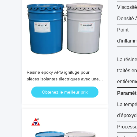
Viscosit
Densité
Point
d'inflamm
La résin
traités e
Résine époxy APG ignifuge pour
pièces isolantes électriques avec une
entièrem
température de moule de 130-150°C et
Obtenez le meilleur prix
un temps de gélification de 10-30
Paramètr
minutes
La tempé
d'époxyd
Processu