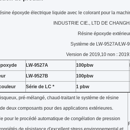
sine époxyde électrique liquide avec le colorant pour la machi
INDUSTRIE CIE., LTD DE CHANG
Résine époxyde extérieu
Système de LW-9527A/LW-
Version de 2019,10 non : 201
époxyde
LW-9527A
100pbw
eur
LW-9527B
100pbw
couleur
Série de LC *
1 pbw
isqueux, pré-mélangé, chaud-traitant le système de résine
de deux composants pour des applications extérieures.
le pour le procédé automatique de congélation de pression
opriétés de résistance d'excellent stress environnemental et