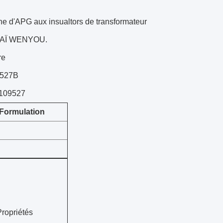
ne d'APG aux insualtors de transformateur
HAÏ WENYOU.
re
9527B
9109527
Formulation
Propriétés