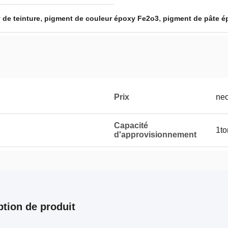
,
,
 de teinture
pigment de couleur époxy Fe2o3
pigment de pâte é
Prix
neo
Capacité
1t
d'approvisionnement
ption de produit