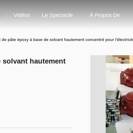
s
Vidéos
Le Spectacle
À Propos De
VR
Nous
 de pâte époxy à base de solvant hautement concentré pour l'électricit
e solvant hautement