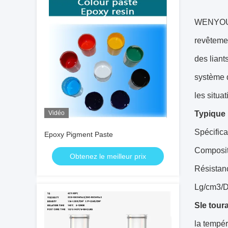
WENYOU L
revêtemen
des liant
système 
les situa
Vidéo
Typique
Spécifica
Epoxy Pigment Paste
Composit
Obtenez le meilleur prix
Résistanc
Lg/cm3/D
S
le tour
la tempér