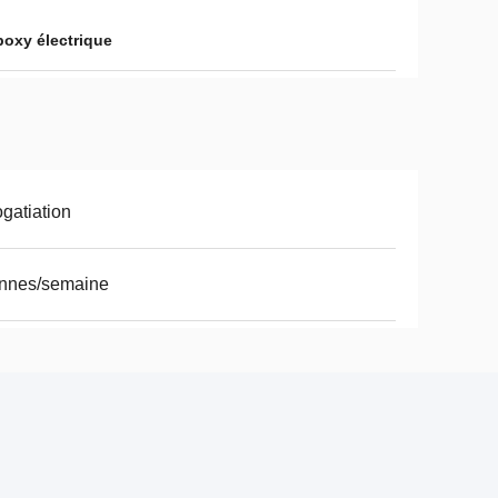
poxy électrique
gatiation
onnes/semaine