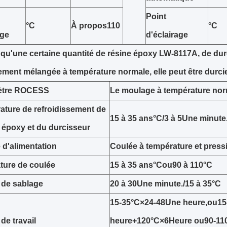
Point
°C
À propos
110
°C
age
d'éclairage
 qu'une certaine quantité de résine époxy LW-8117A, de dur
ment mélangée à température normale, elle peut être durci
ètre ROCESS
Le moulage à température nor
ature de refroidissement de
15 à 35 ans
°C
/3 à 5
Une minute
e époxy et du durcisseur
d'alimentation
Coulée à température et pres
ture de coulée
15 à 35 ans
°C
ou
90 à 110
°C
de sablage
20 à 30
Une minute.
/15 à 35
°C
15
-
35
°C
×
24
-
48
Une heure
,
ou
15
de travail
heure
+
120
°C
×
6
Heure ou
90
-
11