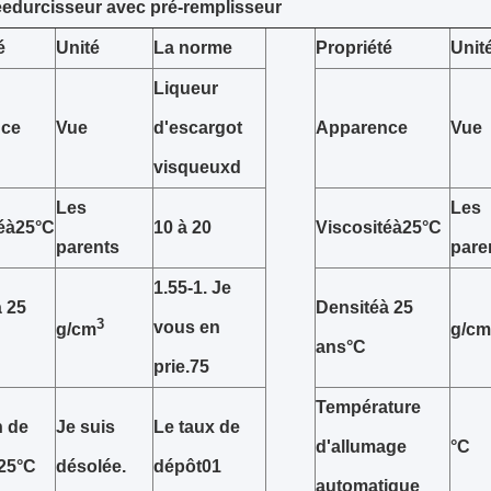
ée
durcisseur avec pré-remplisseur
é
Unité
La norme
Propriété
Unit
Liqueur
nce
Vue
d'escargot
Apparence
Vue
visqueux
d
Les
Les
é
à
25
°C
10 à 20
Viscosité
à
25
°C
parents
pare
1.55-1. Je
à 25
Densité
à 25
3
vous en
g/cm
g/cm
ans
°C
prie.75
Température
n de
Je suis
Le taux de
d'allumage
°C
25
°C
désolée.
dépôt01
automatique