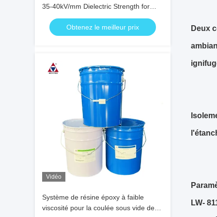
35-40kV/mm Dielectric Strength for
APG Process and 0.6-0.8% Cure
Obtenez le meilleur prix
Shrinkage
Deux 
ambian
ignifu
Isoleme
l'étanc
Vidéo
Paramè
Système de résine époxy à faible
LW
- 81
viscosité pour la coulée sous vide de