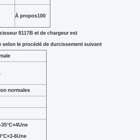
À propos
100
cisseur 8117B et de chargeur est
e selon le procédé de durcissement suivant
male
.
sion normales
-
35
°C
×
4
Une
0
°C
×
3
-
6
Une