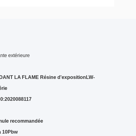
nte extérieure
RDANT LA FLAME Résine d'exposition
LW-
érie
0:
2020088117
mule recommandée
à 10
Pbw