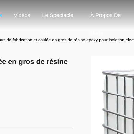
s
Vidéos
Le Spectacle
À Propos De
VR
Nous
us de fabrication et coulée en gros de résine epoxy pour isolation élec
ée en gros de résine