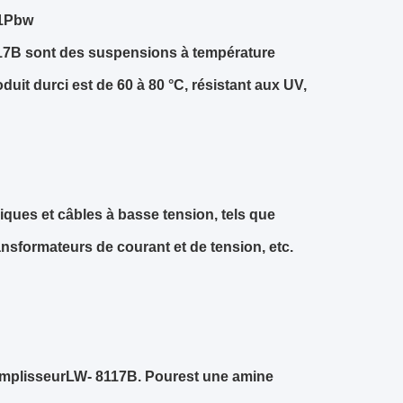
1
Pbw
17B sont des suspensions à température
uit durci est de 60 à 80 °C, résistant aux UV,
niques et câbles à basse tension, tels que
ansformateurs de courant et de tension, etc.
emplisseur
LW
- 8117
B. Pour
est une amine