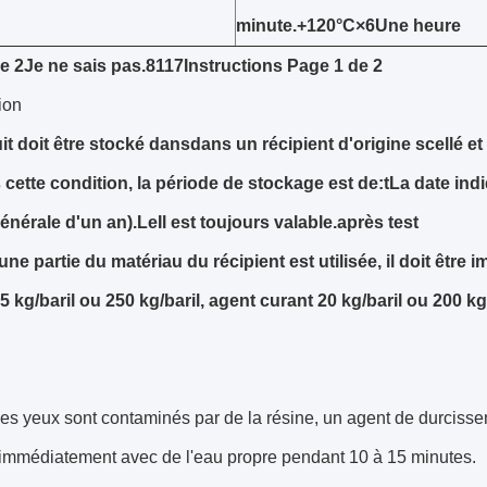
minute.
+
120
°C
×
6
Une heure
e 2
Je ne sais pas.
8117
Instructions
Page 1 de 2
ion
it doit être stocké dans
dans un récipient d'origine scellé et
cette condition, la période de stockage est de:
t
La date indi
générale d'un an).
Le
Il est toujours valable.
après test
une partie du matériau du récipient est utilisée, il doit être
 kg/baril ou 250 kg/baril, agent curant 20 kg/baril ou 200 kg/
es yeux sont contaminés par de la résine, un agent de durcisse
 immédiatement avec de l'eau propre pendant 10 à 15 minutes.