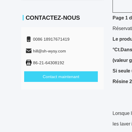
CONTACTEZ-NOUS
Page 1 d
Réservat
Le produ
0086 18917671419
°C
t.
Dans 
hill@sh-wysy.com
(valeur 
86-21-64308192
Si seule 
Contact maintenant
Résine 25
Lorsque l
les laver