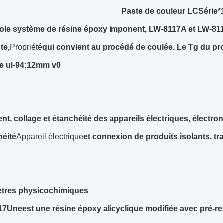
Paste de couleur
LC
Série
*
co
le système de résine époxy imponent, LW-8117A et LW-81
te,
Propriété
qui convient au procédé de coulée. Le Tg du prod
ge ul-94:12mm v0
nt, collage et étanchéité des appareils électriques, électro
héité
Appareil électrique
et connexion de produits isolants, tr
tres physicochimiques
17
Une
est une résine époxy alicyclique modifiée avec pré-r