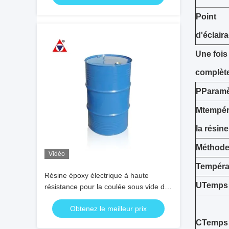
tension
Point
d'éclair
Une fois
complète
P
Param
M
tempér
la résin
Méthode 
Vidéo
Tempéra
Résine époxy électrique à haute
U
Temps 
résistance pour la coulée sous vide de
composants isolants haute tension
Obtenez le meilleur prix
C
Temps 