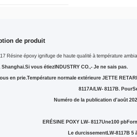
ption de produit
17 Résine époxy ignifuge de haute qualité à température ambia
à Shanghai.
Si vous étiez
INDUSTRY CO
.,
- Je ne sais pas.
ous en prie.
Température normale extérieure JETTE RETA
8117A/L
W
- 8117
B. Pour
S
Numéro de la publication d'août 202
E
RÉSINE POXY
L
W
- 8117
Une
100 pb
For
Le durcissement
LW-8117B
5 