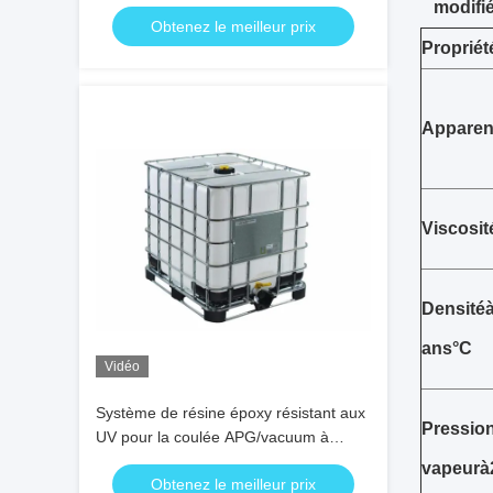
transformateurs à sec
modifi
Obtenez le meilleur prix
Propriét
Appare
Viscosit
Densité
ans
°C
Vidéo
Système de résine époxy résistant aux
Pressio
UV pour la coulée APG/vacuum à
haute résistance diélectrique dans les
vapeur
à
Obtenez le meilleur prix
applications extérieures à haute