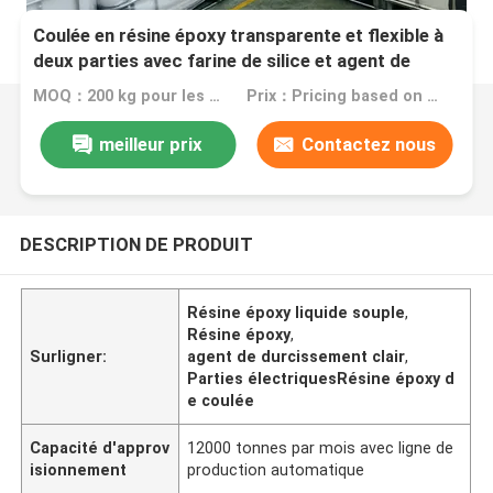
Coulée en résine époxy transparente et flexible à
deux parties avec farine de silice et agent de
durcissement
MOQ：200 kg pour les échantillons et la quantité de commande en vrac est la bienvenue
Prix：Pricing based on different products and as per the marketing competitive price will provided
meilleur prix
Contactez nous
DESCRIPTION DE PRODUIT
Résine époxy liquide souple
,
Résine époxy
,
Surligner:
agent de durcissement clair
,
Parties électriquesRésine époxy d
e coulée
Capacité d'approv
12000 tonnes par mois avec ligne de
isionnement
production automatique