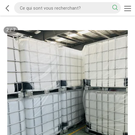
2
/
7