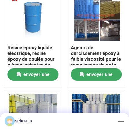
Le spectacle VR
À propos de nous
Résine époxy liquide
Agents de
Visite de l'usine
électrique, résine
durcissement époxy à
époxy de coulée pour
faible viscosité pour le
pièces isolantes de
remplissage de pots
moyenne et haute
de transformateurs
Contrôle de la qualité
envoyer une
envoyer une
tension
potentiels et de
transformateurs sans
demande
demande
vide
Nous contacter
Blog
selina lu
Demandez un devis