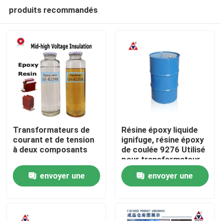
produits recommandés
Transformateurs de
Résine époxy liquide
courant et de tension
ignifuge, résine époxy
à deux composants
de coulée 9276 Utilisé
À la maison
pour transformateur
de tension moyenne et
envoyer une
envoyer une
haute
Produits
demande
demande
Vidéos