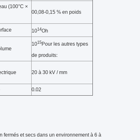
'eau (100°C ×
00,08-0,15 % en poids
14
urface
10
Oh
15
10
Pour les autres types
volume
de produits:
ectrique
20 à 30 kV / mm
e
0.02
en fermés et secs dans un environnement à 6 à