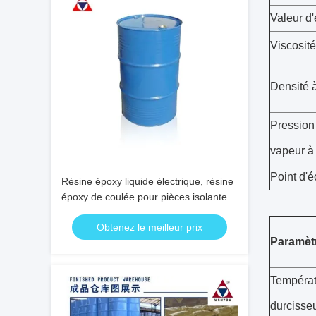
Valeur d
Viscosit
Densité 
Pression
vapeur à
Point d'é
Résine époxy liquide électrique, résine
époxy de coulée pour pièces isolantes
de moyenne et haute tension
Obtenez le meilleur prix
Paramètr
Températ
durcisse