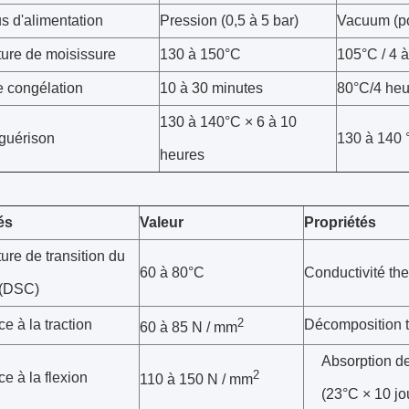
s d'alimentation
Pression (0,5 à 5 bar)
Vacuum (po
ure de moisissure
130 à 150°C
105°C / 4 
 congélation
10 à 30 minutes
80°C/4 heu
130 à 140°C × 6 à 10
 guérison
130 à 140 
heures
és
Valeur
Propriétés
re de transition du
60 à 80°C
Conductivité th
 (DSC)
2
e à la traction
Décomposition 
60 à 85 N / mm
Absorption de
2
e à la flexion
110 à 150 N / mm
(23°C × 10 jo