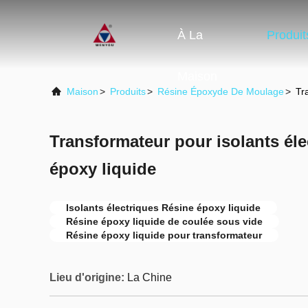
À La
Produit
Maison
Maison
>
Produits
>
Résine Époxyde De Moulage
>
Tr
Transformateur pour isolants éle
époxy liquide
Isolants électriques Résine époxy liquide
Résine époxy liquide de coulée sous vide
Résine époxy liquide pour transformateur
Lieu d'origine:
La Chine