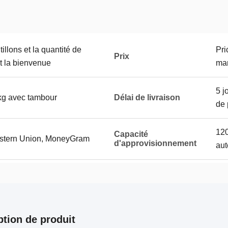
illons et la quantité de
Pri
Prix
 la bienvenue
mar
5 j
 kg avec tambour
Délai de livraison
de 
120
Capacité
Western Union, MoneyGram
d'approvisionnement
aut
ption de produit