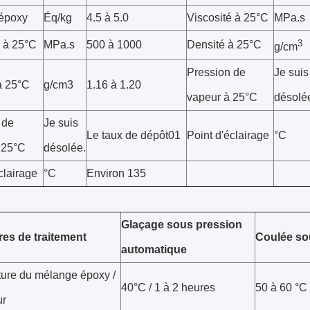
'époxy
Éq/kg
4.5 à 5.0
Viscosité à 25°C
MPa.s
3
é à 25°C
MPa.s
500 à 1000
Densité à 25°C
g/cm
Pression de
Je suis
à 25°C
g/cm3
1.16 à 1.20
vapeur à 25°C
désolé
 de
Je suis
Le taux de dépôt01
Point d'éclairage
°C
 25°C
désolée.
clairage
°C
Environ 135
Glaçage sous pression
es de traitement
Coulée so
automatique
ure du mélange époxy /
40°C / 1 à 2 heures
50 à 60 °C 
ur