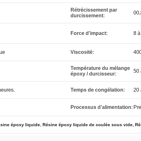
Rétrécissement par
00,
durcissement:
Force d'impact:
8 à
que
Viscosité:
40
Température du mélange
50 
époxy / durcisseur:
heures.
Temps de congélation:
20 
Processus d'alimentation:
Pre
,
,
ésine époxy liquide
Résine époxy liquide de coulée sous vide
Ré