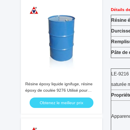
Détails d
Résine 
Durciss
Remplis
Pâte de 
LE-9216 
Résine époxy liquide ignifuge, résine
saturée m
époxy de coulée 9276 Utilisé pour
Propriét
transformateur de tension moyenne et
Obtenez le meilleur prix
haute
Apparen