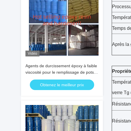
Processu
Températ
Temps de
Après la
Vidéo
Agents de durcissement époxy à faible
Propriét
viscosité pour le remplissage de pots
de transformateurs potentiels et de
Températu
Obtenez le meilleur prix
transformateurs sans vide
verre Tg
Résistanc
Résistanc