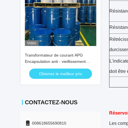
Résistan
Résistanc
Rétrécis
Vidéo
durcisse
Transformateur de courant APG
L'indicat
Encapsulation anti - vieillissement
haute diélectrique époxy
doit être 
Obtenez le meilleur prix
CONTACTEZ-NOUS
Réservoi
008618655690810
Les compo