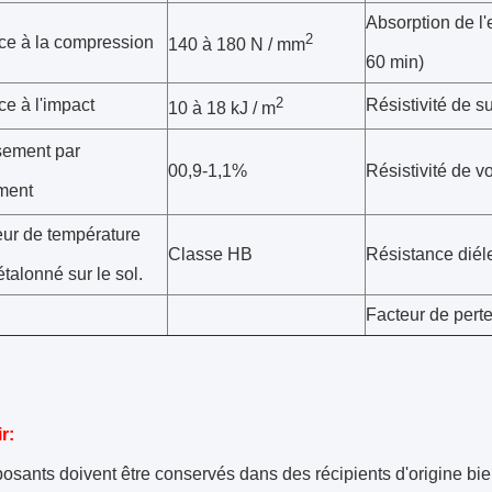
Absorption de l
2
ce à la compression
140 à 180 N / mm
60 min)
2
e à l'impact
Résistivité de s
10 à 18 kJ / m
sement par
00,9-1,1%
Résistivité de 
ment
eur de température
Classe HB
Résistance diél
étalonné sur le sol.
Facteur de pert
r:
sants doivent être conservés dans des récipients d'origine bi