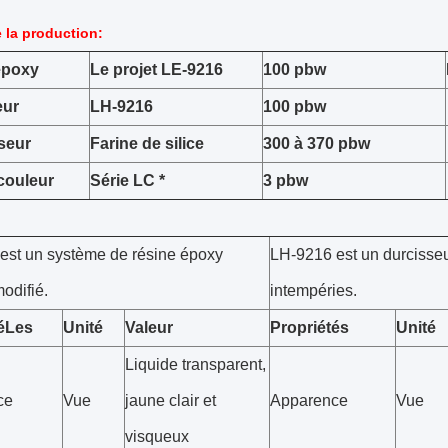
e la production:
époxy
Le projet LE-9216
100 pbw
eur
LH-9216
100 pbw
seur
Farine de silice
300 à 370 pbw
couleur
Série LC *
3 pbw
est un système de résine époxy
LH-9216 est un durcisseu
odifié.
intempéries.
é
Les
Unité
Valeur
Propriétés
Unité
Liquide transparent,
ce
Vue
jaune clair et
Apparence
Vue
visqueux