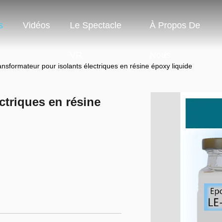
s
Vidéos
Le Spectacle
À Propos De
VR
Nous
ansformateur pour isolants électriques en résine époxy liquide
ctriques en résine