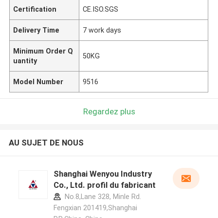
Certification
CE.ISO.SGS
Delivery Time
7 work days
Minimum Order Q
50KG
uantity
Model Number
9516
Regardez plus
AU SUJET DE NOUS
Shanghai Wenyou Industry
Co., Ltd. profil du fabricant
No.8,Lane 328, Minle Rd.
Fengxian 201419,Shanghai