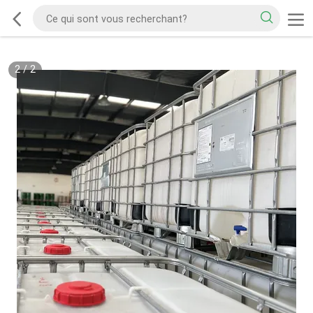
2
/
2