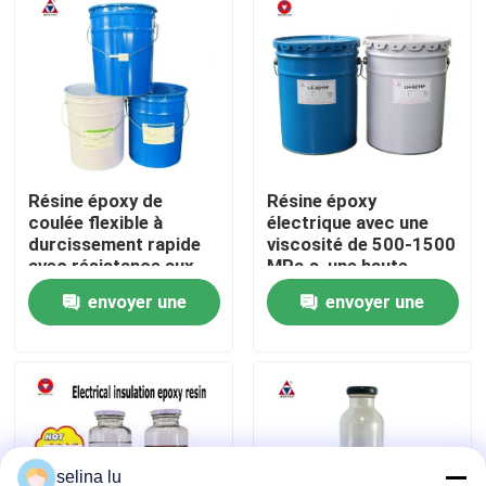
Le spectacle VR
À propos de nous
Visite de l'usine
Résine époxy de
Résine époxy
coulée flexible à
électrique avec une
durcissement rapide
viscosité de 500-1500
avec résistance aux
MPa·s, une haute
Contrôle de la qualité
chocs thermiques
rigidité diélectrique de
envoyer une
envoyer une
pour isolateurs
15-25 KV/mm et une
électriques extérieurs
forte adhérence pour
Nous contacter
demande
demande
l'isolation électrique
Blog
Demandez un devis
selina lu