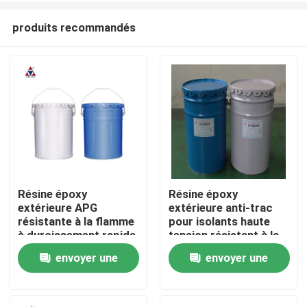
produits recommandés
Résine époxy
Résine époxy
extérieure APG
extérieure anti-trac
À la maison
résistante à la flamme
pour isolants haute
à durcissement rapide
tension résistant à la
pour la coulée flexible
scission et aux chocs
envoyer une
envoyer une
Produits
dans les isolants haute
thermiques
tension
demande
demande
Vidéos