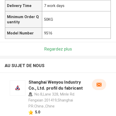
Delivery Time
7 work days
Minimum Order Q
50KG
uantity
Model Number
9516
Regardez plus
AU SUJET DE NOUS
Shanghai Wenyou Industry
Co., Ltd. profil du fabricant
No.8,Lane 328, Minle Rd.
Fengxian 201419,Shanghai
P.R.China ,Chine
5.0