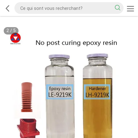
2
/
5