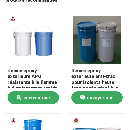
Résine époxy
Résine époxy
extérieure APG
extérieure anti-trac
résistante à la flamme
pour isolants haute
à durcissement rapide
tension résistant à la
À la maison
pour la coulée flexible
scission et aux chocs
envoyer une
envoyer une
dans les isolants haute
thermiques
tension
demande
demande
Produits
Vidéos