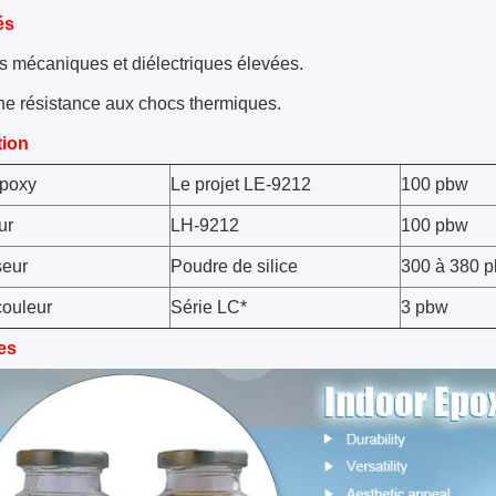
és
s mécaniques et diélectriques élevées.
ne résistance aux chocs thermiques.
tion
époxy
Le projet LE-9212
100 pbw
ur
LH-9212
100 pbw
seur
Poudre de silice
300 à 380 
couleur
Série LC*
3 pbw
es