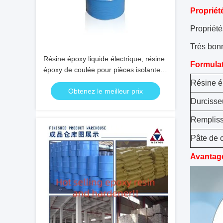
Propriét
Propriété
Très bon
Résine époxy liquide électrique, résine
Formula
époxy de coulée pour pièces isolantes
de moyenne et haute tension
Résine 
Obtenez le meilleur prix
Durcisse
Remplis
Pâte de 
Avantag