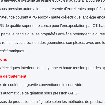
à élevéeCe système de résine époxy est adapté à la coulée so
sous pression automatique et présente d'excellentes propriétés 
ateur de courant APG époxy - haute diélectrique, anti-âge enc
 de qualité supérieure conçu pour l'encapsulation par CT: haut
partielle, tandis que les propriétés anti-âge prolongent la durée
e remplir avec précision des géométries complexes, avec une 
ues/céramiques.
ions
s électriques intérieurs de moyenne et haute tension pour des ap
 de traitement
 de coulée par gravité conventionnelle sous vide.
s automatique de gélation sous pression (APG).
sus de production est réglable selon les méthodes de production