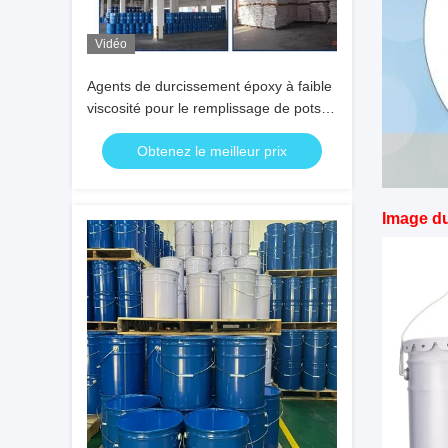
Vidéo
Agents de durcissement époxy à faible
viscosité pour le remplissage de pots
de transformateurs potentiels et de
Obtenez le meilleur prix
transformateurs sans vide
Image d