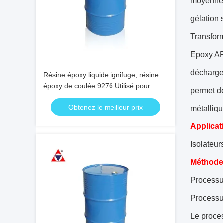
moyenne 
gélation 
Transform
Epoxy APG
décharge 
Résine époxy liquide ignifuge, résine
époxy de coulée 9276 Utilisé pour
permet d
transformateur de tension moyenne et
Obtenez le meilleur prix
haute
métalliq
Applicat
Isolateur
Méthodes
Processus
Processu
Le proces