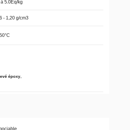
 à 5.0Eq/kg
6 - 1,20 g/cm3
150°C
,
levé époxy
gociable