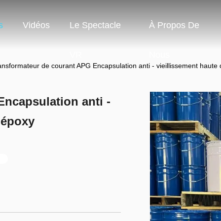
s
Vidéos
Le Spectacle
À Propos De
VR
Nous
ansformateur de courant APG Encapsulation anti - vieillissement haute 
ncapsulation anti -
e époxy