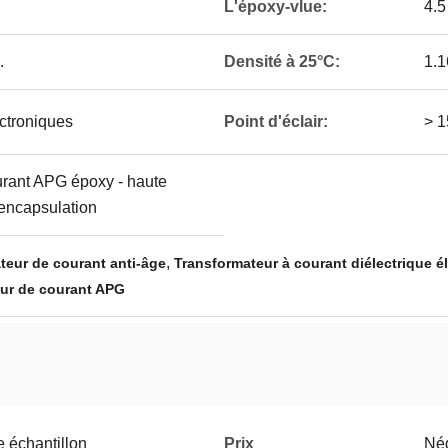
L'époxy-vlue:
4.5
.
Densité à 25°C:
1.1
ectroniques
Point d'éclair:
> 
urant APG époxy - haute
 encapsulation
,
teur de courant anti-âge
Transformateur à courant diélectrique é
ur de courant APG
 échantillon
Prix
Né