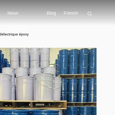
Nous
Blog
French
Contacter
diélectrique époxy