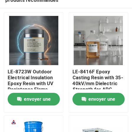
LE-8723W Outdoor
LE-8416F Epoxy
Electrical Insulation
Casting Resin with 35-
Epoxy Resin with UV
40kV/mm Dielectric
Resistance Flame
Strength for APG
À la maison
Retardant and
Process and 0.6-0.8%
envoyer une
envoyer une
Thermal Conductivity
Cure Shrinkage
demande
demande
Produits
Vidéos