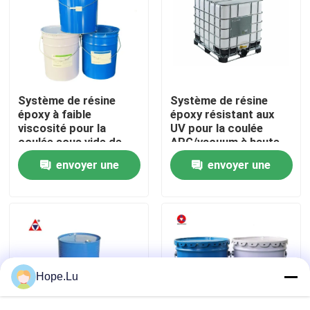
Le spectacle VR
À propos de nous
Système de résine
Système de résine
époxy à faible
époxy résistant aux
Visite de l'usine
viscosité pour la
UV pour la coulée
coulée sous vide de
APG/vacuum à haute
transformateurs à sec
résistance
envoyer une
envoyer une
diélectrique dans les
Contrôle de la qualité
applications
demande
demande
extérieures à haute
tension
Nous contacter
Blog
Hope.Lu
Demandez un devis