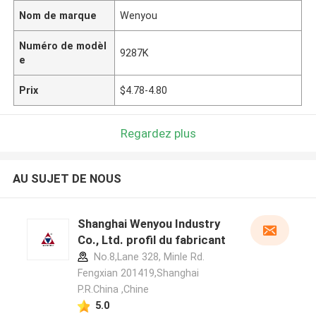
Nom de marque
Wenyou
Numéro de modèl
9287K
e
Prix
$4.78-4.80
Regardez plus
AU SUJET DE NOUS
Shanghai Wenyou Industry
Co., Ltd. profil du fabricant
No.8,Lane 328, Minle Rd.
Fengxian 201419,Shanghai
P.R.China ,Chine
5.0