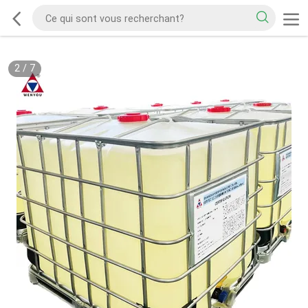
2
/
7